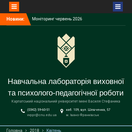
Перейти
Новини:
Моніторинг червень 2026
до
року (інститути,
вмісту
факультети)
Інформаційний
моніторинг виховних
акцій з національно-
патріотичного виховання
студентської молоді у
червні 2026 року
Червень 2026 року
Навчальна лабораторія виховної
та психолого-педагогічної роботи
Карпатський національний університет імені Василя Стефаника
(0342) 59-60-51
каб. 109, вул. Шевченка, 57
vvppr@cnu.edu.ua
м. Івано-Франківськ
Головна
2018
Квітень