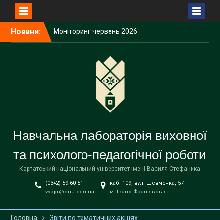
Моніторинг червень 2026
року (інститути,
факультети)
Перейти
Новини:
Інформаційний
до
моніторинг виховних
вмісту
акцій з національно-
патріотичного виховання
студентської молоді у
червні 2026 року
Червень 2026 року
Навчальна лабораторія виховної
та психолого-педагогічної роботи
Карпатський національний університет імені Василя Стефаника
(0342) 59-60-51
каб. 109, вул. Шевченка, 57
vvppr@cnu.edu.ua
м. Івано-Франківськ
Головна
Звіти по тематичних акціях