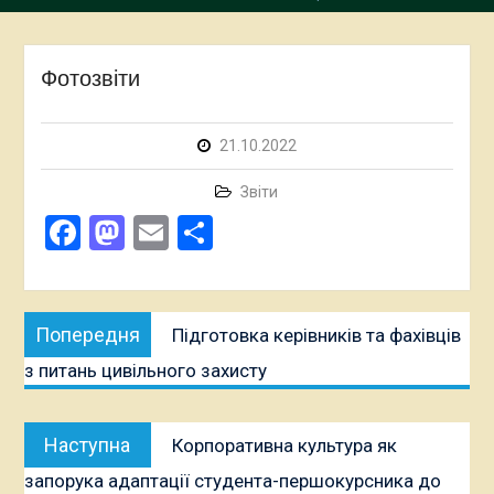
Фотозвіти
21.10.2022
Звіти
Facebook
Mastodon
Email
Поділитися
Навігація
Попередня
Попередня
Підготовка керівників та фахівців
записів
публікація:
з питань цивільного захисту
Наступна
Наступна
Корпоративна культура як
публікація:
запорука адаптації студента-першокурсника до