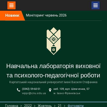
Перейти
Новини:
Моніторинг червень 2026
до
року (інститути,
вмісту
факультети)
Інформаційний
моніторинг виховних
акцій з національно-
патріотичного виховання
студентської молоді у
червні 2026 року
Червень 2026 року
Навчальна лабораторія виховної
та психолого-педагогічної роботи
Карпатський національний університет імені Василя Стефаника
(0342) 59-60-51
каб. 109, вул. Шевченка, 57
vvppr@cnu.edu.ua
м. Івано-Франківськ
Головна
2022
Жовтень
21
Фотозвіти