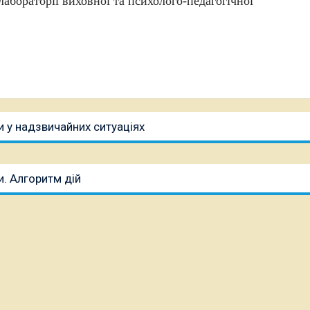
абораторії виховної та психолого-педагогічної
 у надзвичайних ситуаціях
. Алгоритм дій