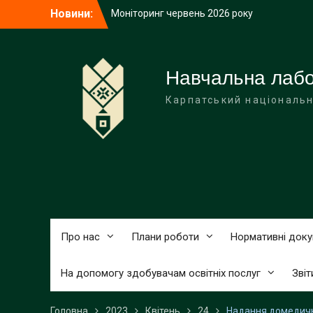
Перейти
Новини:
Моніторинг червень 2026 року
до
(інститути, факультети)
вмісту
Інформаційний моніторинг виховних
акцій з національно-патріотичного
виховання студентської молоді у червні
Навчальна лабор
2026 року
Карпатський національн
Червень 2026 року
Про нас
Плани роботи
Нормативні док
На допомогу здобувачам освітніх послуг
Звіт
Головна
2023
Квітень
24
Надання домедичн