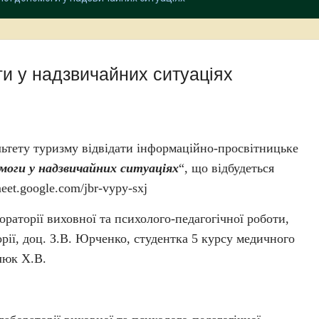
и у надзвичайних ситуаціях
льтету туризму відвідати інформаційно-просвітницьке
моги у надзвичайних ситуаціях
“, що відбудеться
eet.google.com/jbr-vypy-sxj
раторії виховної та психолого-педагогічної роботи,
рії, доц. З.В. Юрченко, студентка 5 курсу медичного
люк Х.В.