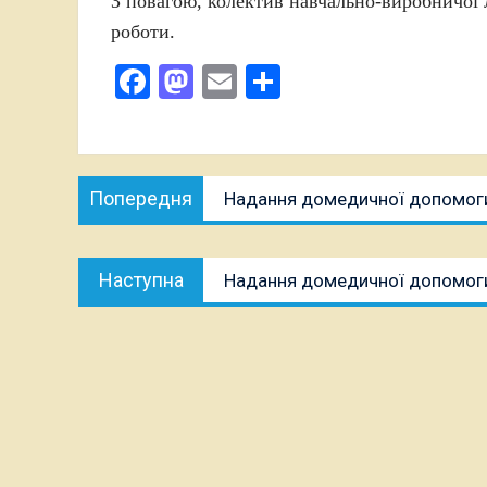
З повагою, колектив навчально-виробничої л
роботи.
Facebook
Mastodon
Email
Поділитися
Навігація
Попередня
Попередня
Надання домедичної допомоги
записів
публікація:
Наступна
Наступна
Надання домедичної допомоги
публікація: