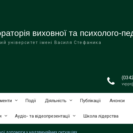
аторія виховної та психолого-пед
ий університет імені Василя Стефаника
(034
vvppr
ументи
Події
Діяльність
Публікації
Анонси
и
Аудіо- та відеопрезентації
Школа лідерства
ої допомоги у надзвичайних ситуаціях