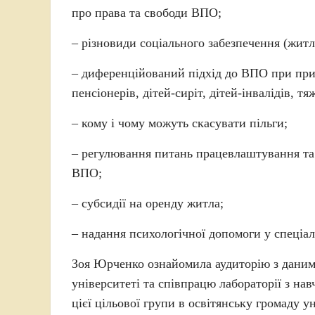
про права та свободи ВПО;
– різновиди соціального забезпечення (жи
– диференційований підхід до ВПО при призн
пенсіонерів, дітей-сиріт, дітей-інвалідів, тяж
– кому і чому можуть скасувати пільги;
– регулювання питань працевлаштування та 
ВПО;
– субсидії на оренду житла;
– надання психологічної допомоги у спеціал
Зоя Юрченко ознайомила аудиторію з даними
університеті та співпрацю лабораторії з на
цієї цільової групи в освітянську громаду у