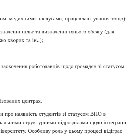
тлом, медичними послугами, працевлаштування тощо);
аченні пільг та визначенні їхнього обсягу (для
ко хворих та ін..);
заохочення роботодавців щодо громадян зі статусом
ізованих центрах.
 про наявність студентів зі статусом ВПО в
вчальними структурними підрозділами щодо інтеграції
ніверситету. Особливу роль у цьому процесі відіграє