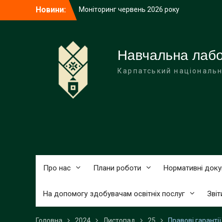
Перейти
Новини:
Моніторинг червень 2026 року
до
(інститути, факультети)
вмісту
Інформаційний моніторинг виховних
акцій з національно-патріотичного
виховання студентської молоді у червні
Навчальна лабор
2026 року
Карпатський національн
Червень 2026 року
Про нас
Плани роботи
Нормативні док
На допомогу здобувачам освітніх послуг
Звіт
Головна
2024
Листопад
25
Правові гарантії