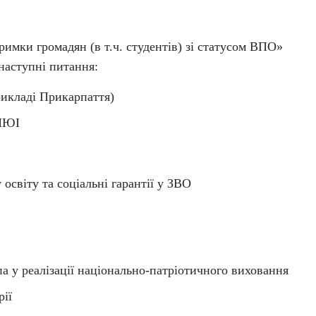
римки громадян (в т.ч. студентів) зі статусом ВПО»
наступні питання:
икладі Прикарпаття)
ННЮІ
освіту та соціальні гарантії у ЗВО
а у реалізації національно-патріотичного виховання
рії