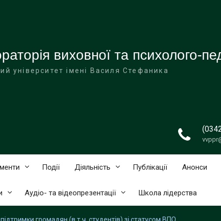
аторія виховної та психолого-пед
ий університет імені Василя Стефаника
(034
vvppr
ументи
Події
Діяльність
Публікації
Анонси
и
Аудіо- та відеопрезентації
Школа лідерства
 підтримки громадян (в т.ч. студентів) зі статусом ВПО